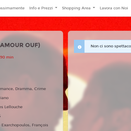
ossimamente
Info e Prezzi
Shopping Area
Lavora con Noi
'AMOUR OUF)
Non ci sono spettacol
 90 min
mance, Dramma, Crime
liano
es Lellouche
5
 Exarchopoulos, François