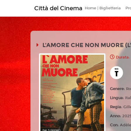
Città del Cinema
Home | Biglietteria
Pr
L'AMORE CHE NON MUORE (L
Durata:
Genere:
Ro
Lingua:
Ita
Regia:
Gill
Anno:
202
Con:
Adèle